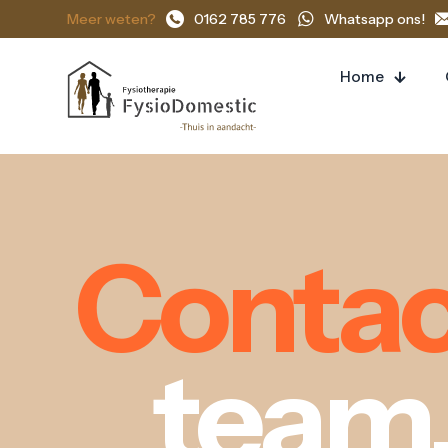
Meer weten?
0162 785 776
Whatsapp ons!
Home
Contac
team