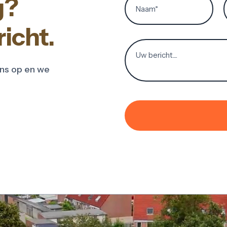
g?
icht.
ns op en we