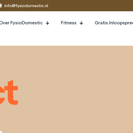
info@fysiodomestic.nl
Over FysioDomestic
Fitness
Gratis Inloopspr
t
.