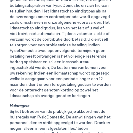
betalingsafspraken van FysioDomestic en zich hieraan
te zullen houden. Het lidmaatschap eindigt pas als na
de overeengekomen contractperiode wordt opgezegd
zoals omschreven in onze algemene voorwaarden. Het
lidmaatschap eindigt dus, los van het feit of u wel of
niet traint, niet automatisch. Tijdens vakantie, ziekte of
verzuim wordt de contributie doorbetaald; U dient zelf
te zorgen voor een probleemloze betaling; Indien
FysioDomestic twee opeenvolgende termijnen geen
betaling heeft ontvangen is het volledige resterende
bedrag opeisbaar en zal een incassobureau
ingeschakeld worden; De kosten hiervan komen voor
uw rekening; Indien een lidmaatschap wordt opgezegd
welke is aangegaan voor een periode langer dan 12
maanden, dient er een terugbetaling gedaan te worden
voor de onterecht genoten korting op zowel het
lidmaatschap als overige genoten kortingen.
Huisregels
:
Bij het betreden van de praktijk ga je akkoord met de
huisregels van FysioDomestic. De aanwijzingen van het
personeel dienen strikt opgevolgd te worden; Dranken
mogen alleen in een afgesloten fles/ bidon