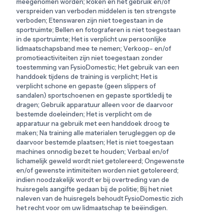
meegenomen worden; Roken en het gebruik en/of
verspreiden van verboden middelen is ten strengste
verboden; Etenswaren zijn niet toegestaan in de
sportruimte; Bellen en fotograferen is niet toegestaan
in de sportruimte; Het is verplicht uw persoonlijke
lidmaatschapsband mee te nemen; Verkoop- en/of
promotieactiviteiten zijn niet toegestaan zonder
toestemming van FysioDomestic; Het gebruik van een
handdoek tijdens de training is verplicht; Het is
verplicht schone en gepaste (geen slippers of
sandalen) sportschoenen en gepaste sportkledij te
dragen; Gebruik apparatuur alleen voor de daarvoor
bestemde doeleinden; Het is verplicht om de
apparatuur na gebruik met een handdoek droog te
maken; Na training alle materialen terugleggen op de
daarvoor bestemde plaatsen; Het is niet toegestaan
machines onnodig bezet te houden; Verbaal en/of
lichamelijk geweld wordt niet getolereerd; Ongewenste
en/of gewenste intimiteiten worden niet getolereerd;
indien noodzakelijk wordt er bij overtreding van de
huisregels aangifte gedaan bij de politie; Bij het niet
naleven van de huisregels behoudt FysioDomestic zich
het recht voor om uw lidmaatschap te beëindigen.