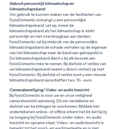
Gebruik persoonlijk lidmaatschap en
lidmaatschapsband:
Om gebruik te kunnen maken van de faciliteiten van
FysioDomestic ontvangt u een persoonlijke
lidmaatschapsband; Let op, zowel de
lidmaatschapsband als het lidmaatschap is strikt
persoonlijk en niet overdraagbaar aan derden;
FysioDomestic zal bij misbruik van de persoonlijke
lidmaatschapsband de schade verhalen op de eigenaar
van het lidmaatschap waar de band aan gekoppeld is;
De lidmaatschapsband dient u bij elk bezoek aan
FysioDomestic mee te nemen; Bij diefstal of verlies van
uw lidmaatschapsband neemt u direct contact op met
FysioDomestic; Bij diefstal of verlies kunt u een nieuwe
lidmaatschapsband aanschaffen t.w.v. 10,- euro.
Camerabeveiliging/ Video- en audio toezicht:
Bij FysioDomestic is voor uw en onze veiligheid
cameratoezicht aanwezig. Dit om vandalisme en
diefstal van bezittingen te voorkomen; Middels het
ondertekenen online- of offline erkent het lid dat hij/zij
na toegang bij FysioDomestic onder video- en audio
toezicht en opname staat; Video- en audiotoezicht is
beperkt tot het sport- en wachtgedeelte en is niet