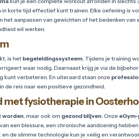
mma
kun je een complete workout afronden in slechts 
in korte tijd effectief kunt trainen. Elke oefening is
 aan het aanpassen van gewichten of het bedenken van 
ndheid wil werken.
em
t, is het
begeleidingssysteem
. Tijdens je training 
rrigeert waar nodig. Daarnaast krijg je via de bijbeh
nog kunt verbeteren. En uiteraard staan onze
professio
in de reis naar een positieve gezondheid.
 met fysiotherapie in Oosterh
it worden
, maar ook om
gezond blijven
. Onze
eGym-
n van een blessure, een chronische aandoening hebbe
 en de slimme technologie kun je veilig en verantwoord