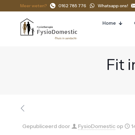
Meer weten?
0162 785 776
Whatsapp ons!
Home
Fit
Gepubliceerd door
FysioDomestic
op
1