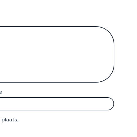
e
 plaats.