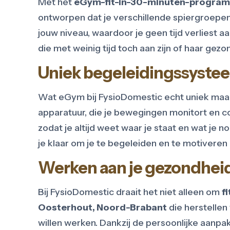
Met het
eGym-fit-in-30-minuten-progra
ontworpen dat je verschillende spiergroepen 
jouw niveau, waardoor je geen tijd verliest
die met weinig tijd toch aan zijn of haar gezo
Uniek begeleidingssyste
Wat eGym bij FysioDomestic echt uniek maak
apparatuur, die je bewegingen monitort en co
zodat je altijd weet waar je staat en wat je 
je klaar om je te begeleiden en te motiveren 
Werken aan je gezondheid
Bij FysioDomestic draait het niet alleen om
f
Oosterhout, Noord-Brabant
die herstelle
willen werken. Dankzij de persoonlijke aanpak