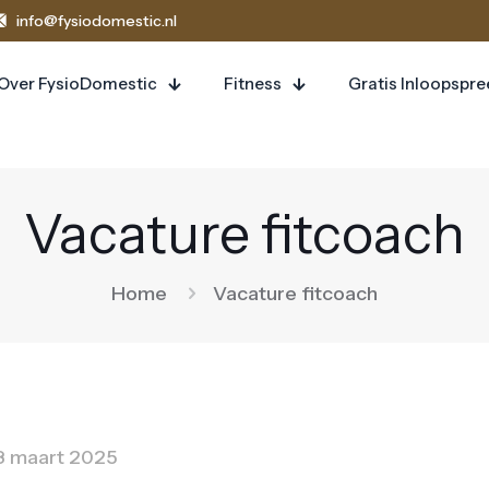
info@fysiodomestic.nl
Over FysioDomestic
Fitness
Gratis Inloopspr
Vacature fitcoach
Home
Vacature fitcoach
8 maart 2025