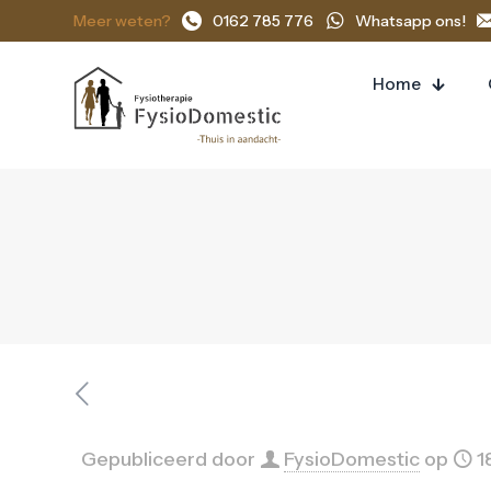
Meer weten?
0162 785 776
Whatsapp ons!
Home
Gepubliceerd door
FysioDomestic
op
1