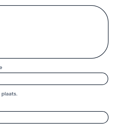
e
 plaats.