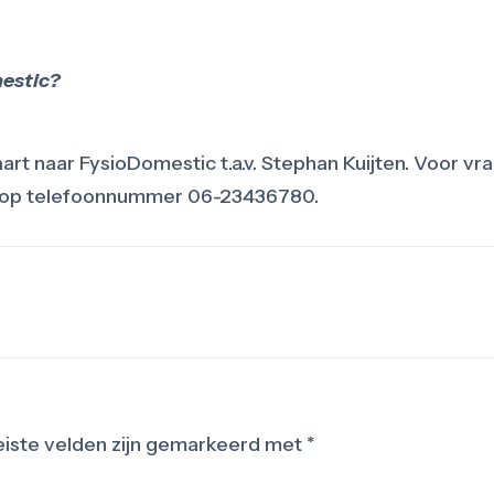
mestic?
rt naar FysioDomestic t.a.v. Stephan Kuijten. Voor vra
of op telefoonnummer 06-23436780.
iste velden zijn gemarkeerd met
*