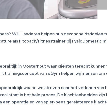
ness? Wil jij anderen helpen hun gezondheidsdoelen te
ure als Fitcoach/Fitnesstrainer bij FysioDomestic mis
epraktijk in Oosterhout waar cliënten terecht kunnen 
 art trainingsconcept van eGym helpen wij mensen om
rapiepraktijk waarin we streven naar het verlenen va
al staat in het hele proces. De klachtenbeelden zijn h
na een operatie en van spier-pees gerelateerde klacht